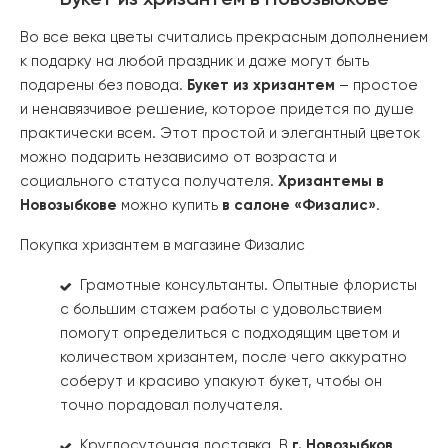
Букет из хризантем в Новозыбкове
Во все века цветы считались прекрасным дополнением
к подарку на любой праздник и даже могут быть
подарены без повода.
Букет из хризантем
– простое
и ненавязчивое решение, которое придется по душе
практически всем. Этот простой и элегантный цветок
можно подарить независимо от возраста и
социального статуса получателя.
Хризантемы в
Новозыбкове
можно купить
в салоне «Физалис»
.
Покупка хризантем в магазине Физалис
Грамотные консультанты. Опытные флористы
с большим стажем работы с удовольствием
помогут определиться с подходящим цветом и
количеством хризантем, после чего аккуратно
соберут и красиво упакуют букет, чтобы он
точно порадовал получателя.
Круглосуточная доставка. В
г. Новозыбков