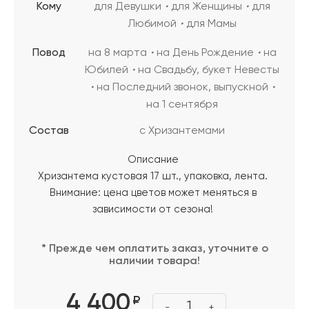
Кому
для Девушки
для Женщины
для
Любимой
для Мамы
Повод
на 8 марта
на День Рождение
на
Юбилей
на Свадьбу, букет Невесты
на Последний звонок, выпускной
на 1 сентября
Состав
с Хризантемами
Описание
Хризантема кустовая 17 шт., упаковка, лента.
Внимание: цена цветов может меняться в
зависимости от сезона!
* Прежде чем оплатить заказ, уточните о
наличии товара!
4 400
₽
1
-
+