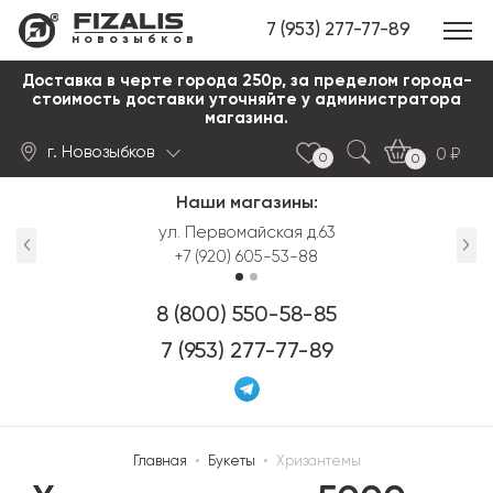
7 (953) 277-77-89
новозыбков
Доставка в черте города 250р, за пределом города-
стоимость доставки уточняйте у администратора
магазина.
г. Новозыбков
0
0
0
Наши магазины:
Найти
омайская д.63
пл. Октябрьской Революц
) 605-53-88
+7 (920) 606-58-85
8 (800) 550-58-85
7 (953) 277-77-89
Главная
•
Букеты
•
Хризантемы