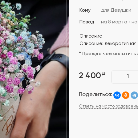
Кому
для Девушки
Повод
на 8 марта
на
Описание
Описание: декоративная 
* Прежде чем оплатить 
₽
2 400
1
-
Поделиться:
Ответы на часто задаваем