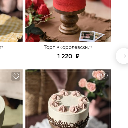
й»
Торт «Королевский»
1 220