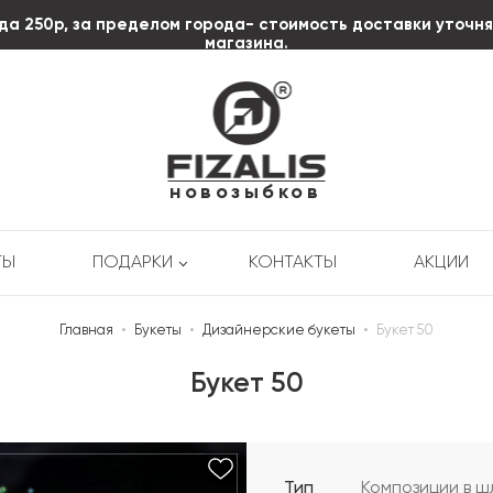
да 250р, за пределом города- стоимость доставки уточн
магазина.
пл. Октябрьской
Революции д.3
+7 (920) 606-58-85
новозыбков
ТЫ
ПОДАРКИ
КОНТАКТЫ
АКЦИИ
Главная
•
Букеты
•
Дизайнерские букеты
•
Букет 50
Букет 50
Тип
Композиции в ш