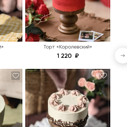
й»
Торт «Королевский»
1 220