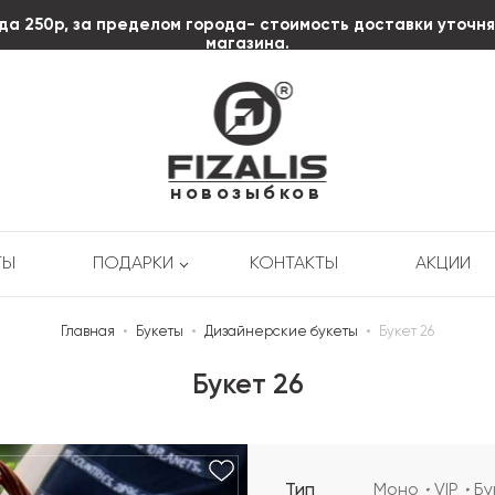
да 250р, за пределом города- стоимость доставки уточн
магазина.
пл. Октябрьской
Революции д.3
+7 (920) 606-58-85
новозыбков
ТЫ
ПОДАРКИ
КОНТАКТЫ
АКЦИИ
Главная
•
Букеты
•
Дизайнерские букеты
•
Букет 26
Букет 26
Тип
Моно
VIP
Бу