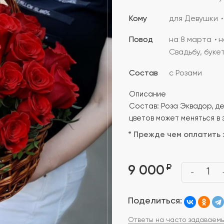
Кому
для Девушки
Повод
на 8 марта
н
Свадьбу, буке
Состав
с Розами
Описание
Состав: Роза Эквадор, д
цветов может меняться в 
* Прежде чем оплатить 
₽
9 000
1
-
Поделиться:
Ответы на часто задаваем