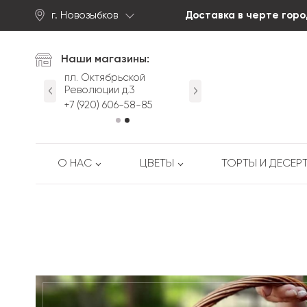
г. Новозыбков
Доставка в черте горо
Найти
Наши магазины:
йская д.63
пл. Октябрьской
ул. Первомайская д.63
Революции д.3
-53-88
+7 (920) 605-53-88
+7 (920) 606-58-85
О НАС
ЦВЕТЫ
ТОРТЫ И ДЕСЕР