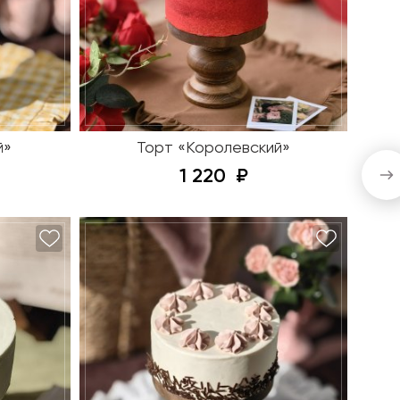
й»
Торт «Королевский»
1 220