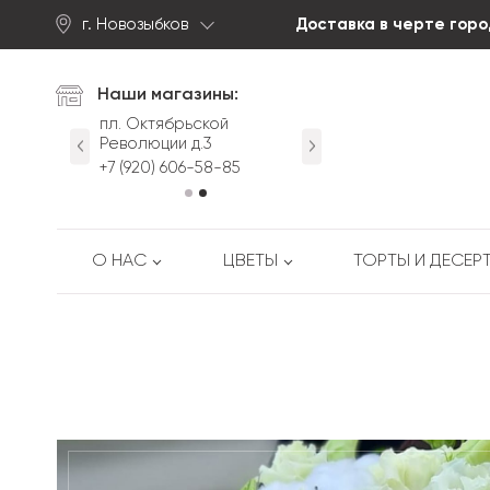
г. Новозыбков
Доставка в черте горо
Найти
Наши магазины:
йская д.63
пл. Октябрьской
ул. Первомайская д.63
Революции д.3
-53-88
+7 (920) 605-53-88
+7 (920) 606-58-85
О НАС
ЦВЕТЫ
ТОРТЫ И ДЕСЕР