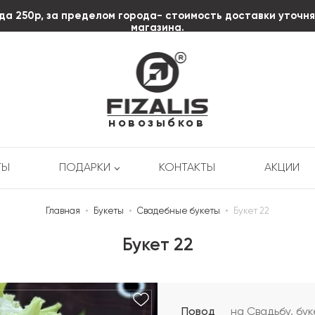
да 250р, за пределом города- стоимость доставки уточн
магазина.
пл. Октябрьской
Революции д.3
+7 (920) 606-58-85
новозыбков
ТЫ
ПОДАРКИ
КОНТАКТЫ
АКЦИИ
Главная
•
Букеты
•
Свадебные букеты
•
Букет 22
Букет 22
Повод
на Свадьбу, бу