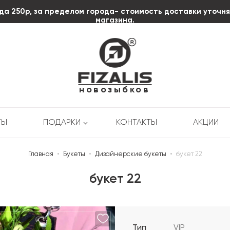
да 250р, за пределом города- стоимость доставки уточн
магазина.
пл. Октябрьской
Революции д.3
+7 (920) 606-58-85
новозыбков
ТЫ
ПОДАРКИ
КОНТАКТЫ
АКЦИИ
Главная
•
Букеты
•
Дизайнерские букеты
•
букет 22
букет 22
Тип
VIP