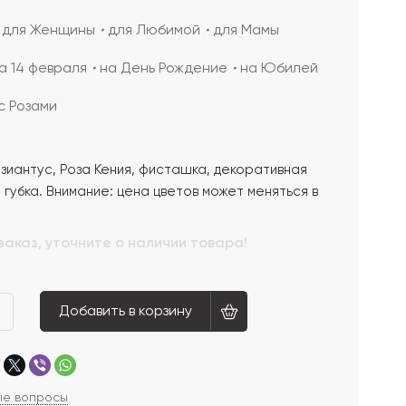
для Женщины
для Любимой
для Мамы
а 14 февраля
на День Рождение
на Юбилей
с Розами
зиантус, Роза Кения, фисташка, декоративная
губка. Внимание: цена цветов может меняться в
заказ, уточните о наличии товара!
Добавить в корзину
ые вопросы