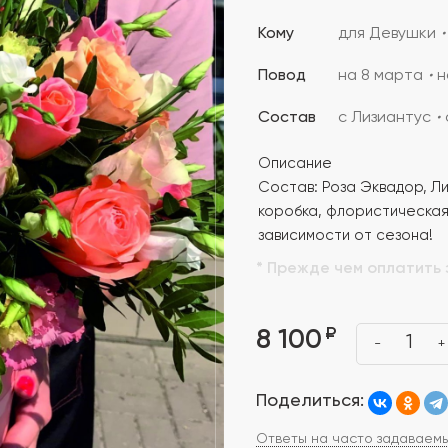
Кому
для Девушки
Повод
на 8 марта
н
Состав
с Лизиантус
Описание
Состав: Роза Эквадор, Ли
коробка, флористическая 
зависимости от сезона!
* Прежде чем оплатить 
₽
8 100
1
-
+
Поделиться:
Ответы на часто задаваем