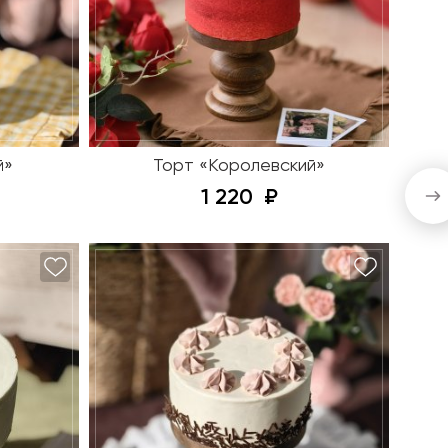
й»
Торт «Королевский»
1 220