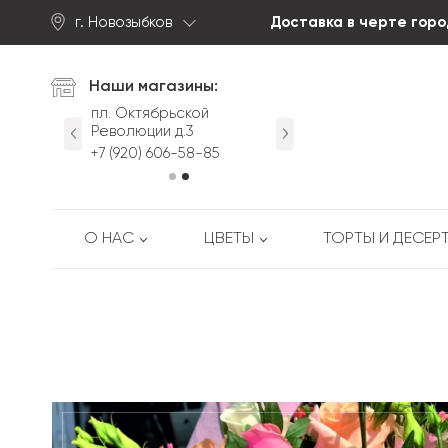
г. Новозыбков
Доставка в черте горо
Найти
Наши магазины:
йская д.63
пл. Октябрьской
ул. Первомайская д.63
Революции д.3
-53-88
+7 (920) 605-53-88
+7 (920) 606-58-85
О НАС
ЦВЕТЫ
ТОРТЫ И ДЕСЕР