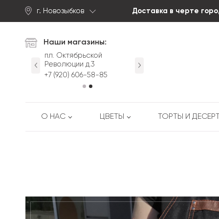
г. Новозыбков
Доставка в черте горо
Найти
Наши магазины:
йская д.63
пл. Октябрьской
ул. Первомайская д.63
Революции д.3
-53-88
+7 (920) 605-53-88
+7 (920) 606-58-85
О НАС
ЦВЕТЫ
ТОРТЫ И ДЕСЕР