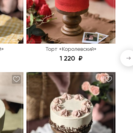
й»
Торт «Королевский»
1 220