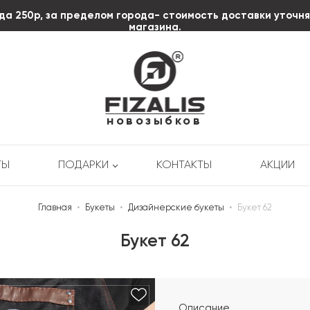
да 250р, за пределом города- стоимость доставки уточн
магазина.
пл. Октябрьской
Революции д.3
+7 (920) 606-58-85
новозыбков
ТЫ
ПОДАРКИ
КОНТАКТЫ
АКЦИИ
Главная
•
Букеты
•
Дизайнерские букеты
•
Букет 62
Букет 62
Описание