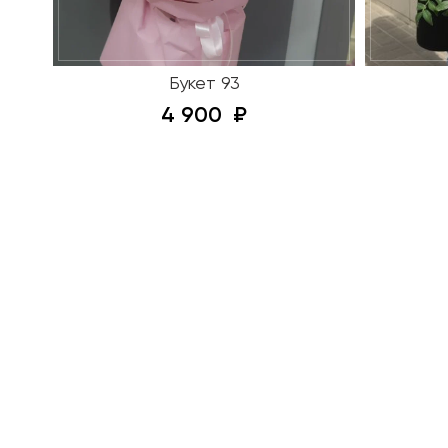
Букет 93
4 900