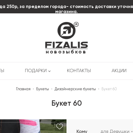
да 250р, за пределом города- стоимость доставки уточн
магазина.
пл. Октябрьской
Революции д.3
+7 (920) 606-58-85
новозыбков
ТЫ
ПОДАРКИ
КОНТАКТЫ
АКЦИИ
Главная
•
Букеты
•
Дизайнерские букеты
•
Букет 60
Букет 60
Кому
для Девушки