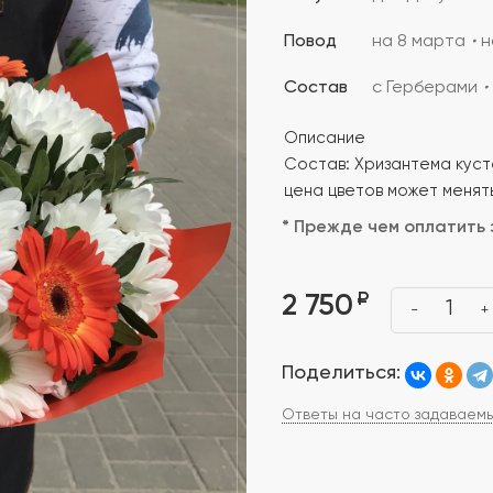
Повод
на 8 марта
н
Состав
с Герберами
Описание
Состав: Хризантема кусто
цена цветов может менять
* Прежде чем оплатить 
₽
2 750
1
-
+
Поделиться:
Ответы на часто задаваем