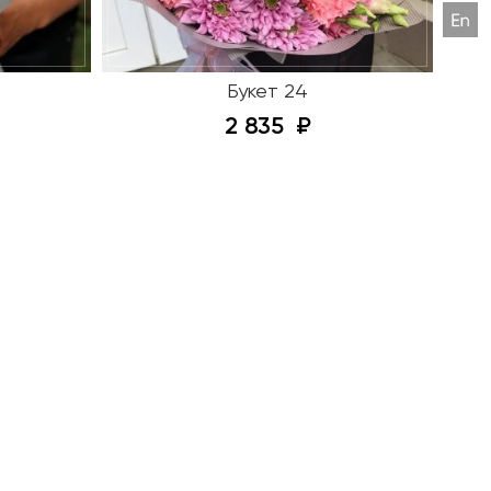
Букет 24
2 835