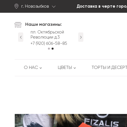
г. Новозыбков
Доставка в черте горо
Найти
Наши магазины:
йская д.63
пл. Октябрьской
ул. Первомайская д.63
Революции д.3
-53-88
+7 (920) 605-53-88
+7 (920) 606-58-85
О НАС
ЦВЕТЫ
ТОРТЫ И ДЕСЕР