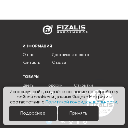
новозыбков
ИНФОРМАЦИЯ
О нас
Доставка и оплата
Контакты
Отзывы
ТОВАРЫ
Цветы
Подарки
Открытки
Используя сайт, вы даёте согласие на обработку
Торты
Шары
Свечи
файлов cookies и данных Яндекс.Метрики в
соответствии с
Политикой конфиденциальности
.
8 (800) 550-58-85
7 (953) 277-77-89
Подробнее
Принять